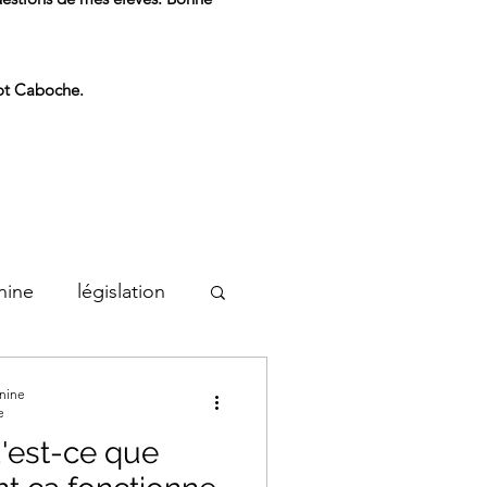
bot Caboche.
nine
législation
nine
e
'est-ce que