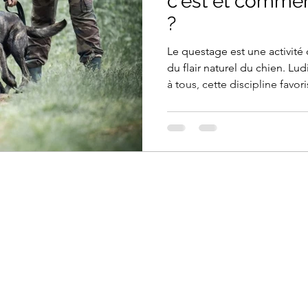
c'est et commen
?
Le questage est une activité 
du flair naturel du chien. Lu
à tous, cette discipline fav
et physique du chien. C'est 
moment privilégié en pleine 