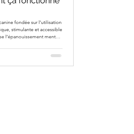
t ça fonctionne
canine fondée sur l’utilisation
dique, stimulante et accessible
orise l’épanouissement mental
aussi une occasion de vivre un
nature avec son chien.