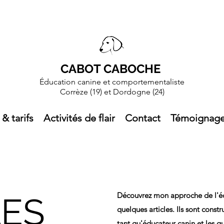
CABOT CABOCHE
Éducation canine et comportementaliste
Corrèze (19)
et Dordogne (24)
 & tarifs
Activités de flair
Contact
Témoignag
Découvrez mon approche de l'éd
LES
quelques articles. Ils sont const
tant qu'éducateur canin et les q