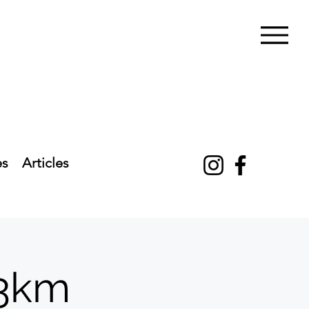
es
Articles
 3km