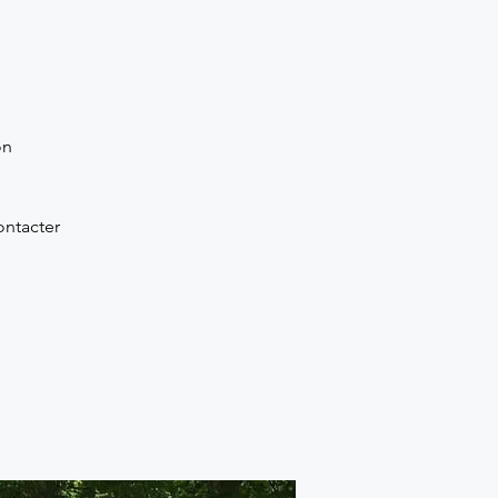
on
ontacter