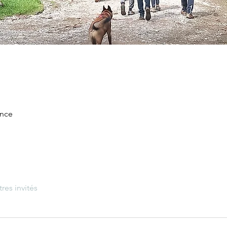
ance
tres invités