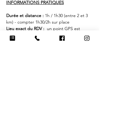
INFORMATIONS PRATIQUES
Durée et distance : 
1h / 1h30 (entre 2 et 3 
km) - compter 1h30/2h sur place
Lieu exact du RDV : 
 un point GPS est 
envoyé dans l'email de confirmation 
d'inscription
Nombre de chiens :
 places limitées à 7 
chiens.
Tarif : 
10€/chien
Équipement : 
Chaussures et tenue 
d'extérieur pour les maîtres (à ajuster selon 
la météo). Harnais, longe pour les chiens. 
Prévoir de l'eau et des friandises dans les 
poches. 
Afficher plus