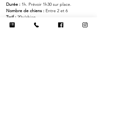
Durée : 
1h. Prévoir 1h30 sur place.
Nombre de chiens : 
Entre 2 et 6
Tarif :
 20e/chien
Equipements :
 Chaussures et tenue 
d'extérieur conseillés (à ajuster en fonction 
de la météo) pour vous et collier, laisse, 
longe, harnais, friandises dans les poches 
et 1 ou 2 jouets dans un sac pour votre 
chien. Prévoir aussi de l'eau. 
Recommandations :
 merci de laisser les 
chiens patienter dans les voitures à votre 
arrivée.
Afficher plus
Partager cet événement