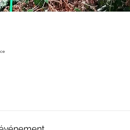
nce
l'événement