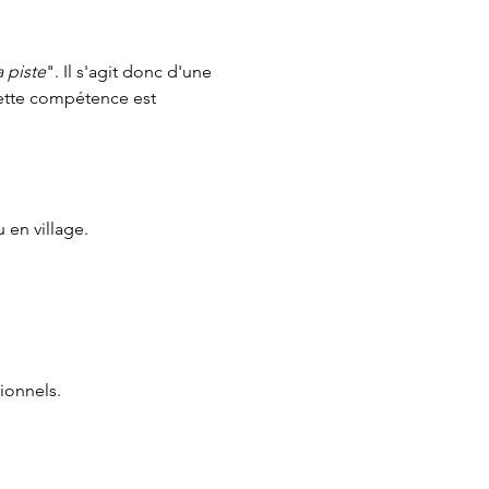
a piste
". Il s'agit donc d'une 
Cette compétence est 
 en village.
ionnels.