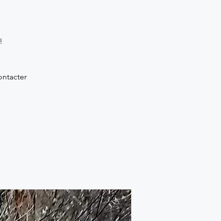
!
ontacter