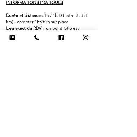
INFORMATIONS PRATIQUES
Durée et distance : 
1h / 1h30 (entre 2 et 3 
km) - compter 1h30/2h sur place
Lieu exact du RDV : 
 un point GPS est 
envoyé dans l'email de confirmation 
d'inscription
Nombre de chiens :
 places limitées à 7 
chiens.
Tarif : 
10€/chien
Équipement : 
Chaussures et tenue 
d'extérieur pour les maîtres (à ajuster selon 
la météo). Harnais, longe pour les chiens. 
Prévoir de l'eau et des friandises dans les 
poches. 
Afficher plus