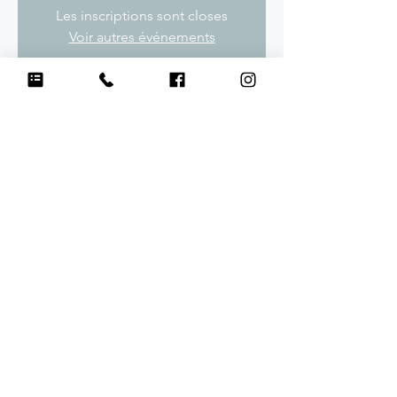
Les inscriptions sont closes
Voir autres événements
Heure et lieu
DATE À DÉTERMINER
LIEU À DÉTERMINER
Partager cet événement
©2021 par Cabot Caboche - Éducation canine en
Corrèze (19) à Brive-la-Gaillarde et alentours. Activités
de flair (mantrailing, questage, détection) en Dordogne
(24).
Crédit photos Julie, Benoît Maubé, Aurélie Landlot,