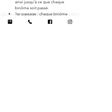
ainsi jusqu'à ce que chaque 
binôme soit passé.
1er passage : chaque binôme 
fait une ou deux pistes
Pause + changement de site
2ème passage
Débriefing 
Petite balade collective
Équipement de base : 
Un harnais "en Y" correctement 
ajusté
Une longe de 15m en biothane
Des récompenses adaptées à 
votre chien (jouet ou nourriture 
selon la motivation)
Un échantillon d'odeur par 
humain