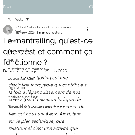
Post
All Posts
Cabot Caboche - éducation canine
All Posts
27 nov. 2024
5 min de lecture
Le mantrailing, qu'est-ce
Pros
que c'est et comment ça
Promenades
Santé
fonctionne ?
Histoires de maîtres
Dernière mise à jour :
25 juin 2025
	Le mantrailing est une 
Education canine
discipline incroyable qui contribue à 
législation
la fois à l'épanouissement de nos 
Activités de flair
chiens (par l'utilisation ludique de 
Matériel & équipement
leur flair !) et au développement du 
lien qui nous uni à eux. Ainsi, tant 
sur le plan technique, que 
relationnel c'est une activité que 