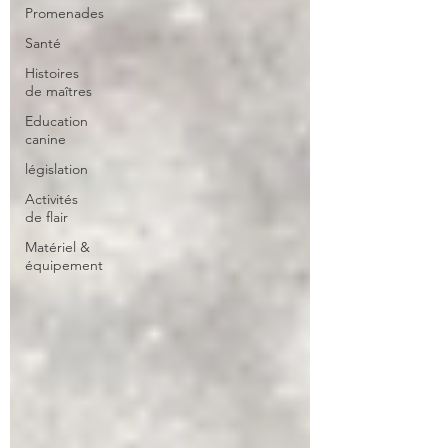
Promenades
Santé
Histoires
de maîtres
Education
canine
législation
Activités
de flair
Matériel &
équipement